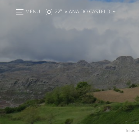
MENU
22º
Início