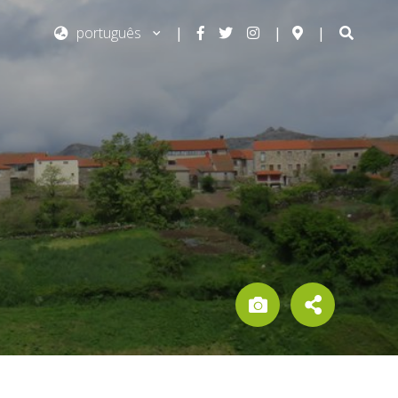
|
|
|