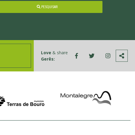
PESQUISAR
Love
& share
Gerês: