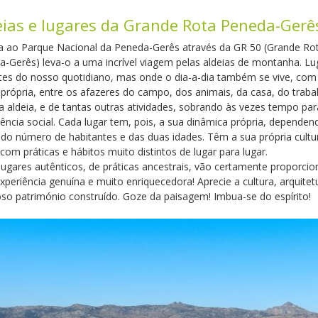
eias e lugares da Grande Rota Peneda-Gerê
ita ao Parque Nacional da Peneda-Gerês através da GR 50 (Grande Ro
-Gerês) leva-o a uma incrível viagem pelas aldeias de montanha. Lu
ntes do nosso quotidiano, mas onde o dia-a-dia também se vive, co
 própria, entre os afazeres do campo, dos animais, da casa, do traba
a aldeia, e de tantas outras atividades, sobrando às vezes tempo par
ência social. Cada lugar tem, pois, a sua dinâmica própria, dependen
do número de habitantes e das duas idades. Têm a sua própria cultu
com práticas e hábitos muito distintos de lugar para lugar.
lugares autênticos, de práticas ancestrais, vão certamente proporcio
periência genuína e muito enriquecedora! Aprecie a cultura, arquitet
oso património construído. Goze da paisagem! Imbua-se do espírito!