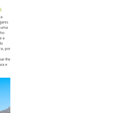
s
ta
gares
m uma
lho
a a
do
ra, por
nar-lhe
ura e