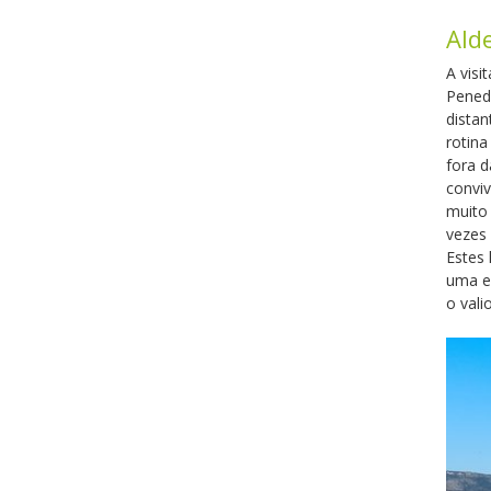
Ald
A vis
Peneda
dista
rotina
fora d
conviv
muito 
vezes 
Estes 
uma ex
o vali