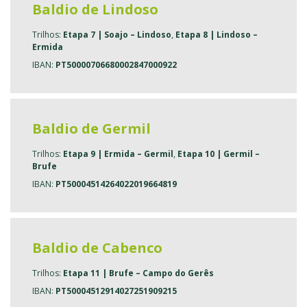
Baldio de Lindoso
Trilhos:
Etapa 7 | Soajo – Lindoso
,
Etapa 8 | Lindoso –
Ermida
IBAN:
PT50000706680002847000922
Baldio de Germil
Trilhos:
Etapa 9 | Ermida – Germil
,
Etapa 10 | Germil –
Brufe
IBAN:
PT50004514264022019664819
Baldio de Cabenco
Trilhos:
Etapa 11 | Brufe – Campo do Gerês
IBAN:
PT50004512914027251909215