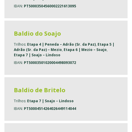
IBAN:
PT50003504560002221613095
Baldio do Soajo
Trilhos:
Etapa 4 | Peneda – Adrão (Sr. da Paz)
,
Etapa 5 |
Adrão (Sr. da Paz) – Mezio
,
Etapa 6 | Mezio – Soajo
,
Etapa 7 | Soajo – Lindoso
IBAN:
PT50003501020004498093072
Baldio de Britelo
Trilhos:
Etapa 7 | Soajo – Lindoso
IBAN:
PT50004514264026449114044