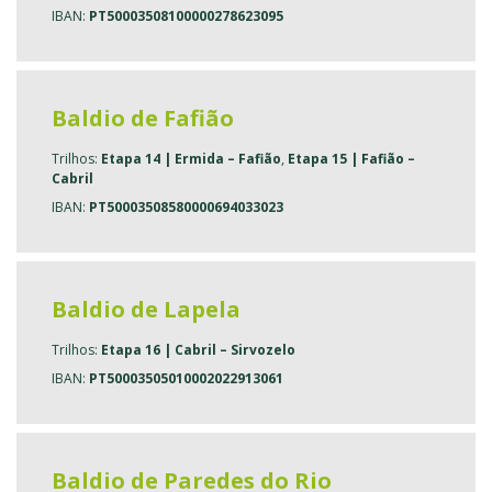
IBAN:
PT50003508100000278623095
Baldio de Fafião
Trilhos:
Etapa 14 | Ermida – Fafião
,
Etapa 15 | Fafião –
Cabril
IBAN:
PT50003508580000694033023
Baldio de Lapela
Trilhos:
Etapa 16 | Cabril – Sirvozelo
IBAN:
PT50003505010002022913061
Baldio de Paredes do Rio