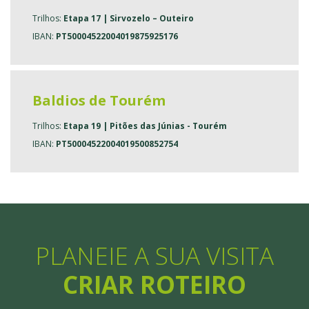
Trilhos:
Etapa 17 | Sirvozelo – Outeiro
IBAN:
PT50004522004019875925176
Baldios de Tourém
Trilhos:
Etapa 19 | Pitões das Júnias - Tourém
IBAN:
PT50004522004019500852754
PLANEIE A SUA VISITA
CRIAR ROTEIRO