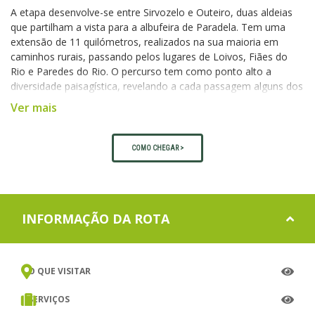
A etapa desenvolve-se entre Sirvozelo e Outeiro, duas aldeias
que partilham a vista para a albufeira de Paradela. Tem uma
extensão de 11 quilómetros, realizados na sua maioria em
caminhos rurais, passando pelos lugares de Loivos, Fiães do
Rio e Paredes do Rio. O percurso tem como ponto alto a
diversidade paisagística, revelando a cada passagem alguns dos
mais belos cenários da paisagem rural e do património cultural
Ver mais
da região do Barroso e do Alto Cávado.
Esteja atento às marcas e à sinalização vertical da GR50, pois
vão surgir vários cruzamentos e bifurcações ao longo da etapa,
COMO CHEGAR >
bem como outros percursos marcados. Os equipamentos de
sinalização vertical da GR50 estão identificados e, nesta etapa,
encontram-se numerados de 17.1 a 17.44 (chapa afixada no
poste da placa direcional/ informativa ou balizas de marcas
INFORMAÇÃO DA ROTA
direcionais com código numérico). Siga sempre as marcas da
GR 50 e as placas que indicam a direção “Outeiro”.
Depois de visitar a simpática aldeia de Sirvozelo, saímos pelo
caminho rural do lado nascente do lugar, acompanhando os
O QUE VISITAR
muros de pedra solta que delimitam os lameiros, virando à
direita no último campo murado seguindo o carreiro adjacente.
SERVIÇOS
Passamos uma zona de matos e carvalhal e começamos a