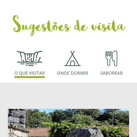
pouco tempo, contornamos o mosaico de lameiros e de
campos de Loivos, de onde admiramos a fantástica paisagem
Sugestões de visita
que se abre na envolvente. Na aldeia, os pormenores da
ruralidade prendem a nossa atenção. Saímos do lugar pela Rua
da Pala em direção a Fiães do Rio, sempre por caminhos
agrícolas que atravessam a extensa área de campos e lameiros,
cruzando também alguns bosquetes de carvalho. Em Fiães do
Rio repete-se a riqueza cultural e a diversidade paisagística
proporcionada pela mancha autóctone de carvalhal, os lameiros
e mosaico agrícola. Saímos do lugar tomando um antigo
caminho, ainda com vestígios de uma velha calçada, que nos
conduz à ponte de madeira que atravessa o rio Cávado.
O QUE VISITAR
ONDE DORMIR
SABOREAR
Segue-se a subida até Paredes do Rio, sempre por carreiro ou
caminho agrícola, numa encosta preenchida por carvalhais e
lameiros. A rota não entra propriamente no interior da aldeia,
mas recomenda-se o desvio para conhecer uma das aldeias
mais tradicionais do Parque Nacional, onde podemos visitar o
conjunto de moinhos de água, as antigas estruturas de regadio
e o pisão.
Seguimos por fim para Outeiro, saindo de Paredes do Rio pela
Rua da Cruz, o caminho superior às alminhas que se encontram
no cruzamento. Fazemos o caminho estreito rudimentarmente